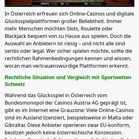
In Österreich erfreuen sich Online-Casinos und digitale
Glücksspielplattformen großer Beliebtheit. Immer
mehr Menschen möchten Slots, Roulette oder
Blackjack bequem von zu Hause aus spielen. Doch die
Auswahl an Anbietern ist riesig – und nicht alle sind
seriös oder legal. Wer sicher spielen möchte, sollte die
rechtlichen Rahmenbedingungen kennen und wissen,
woran man vertrauenswürdige Plattformen erkennt.
Rechtliche Situation und Vergleich mit Sportwetten
Schweiz
Während das Glücksspiel in Österreich vom
Bundesmonopol der Casinos Austria AG geprägt ist,
gibt es im Internet eine Grauzone: Viele Online-Casinos
sind im Ausland lizenziert, beispielsweise in Malta oder
Gibraltar. Diese Anbieter operieren zwar EU-konform,
besitzen jedoch keine österreichische Konzession.