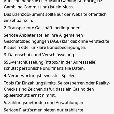
Aufsichtsbehörde (z. B. Malta Gaming Authority, UK
Gambling Commission) ist ein Muss.
Das Lizenzdokument sollte auf der Website öffentlich
einsehbar sein.
2. Transparente Geschäftsbedingungen
Seriöse Anbieter stellen ihre Allgemeinen
Geschäftsbedingungen (AGB) klar dar, ohne versteckte
Klauseln oder unklare Bonusbedingungen.
3. Datenschutz und Verschlüsselung
SSL-Verschlüsselung (https:// in der Adresszeile)
schützt persönliche und finanzielle Daten.
4. Verantwortungsbewusstes Spielen
Tools für Einzahlungslimits, Selbstsperren oder Reality-
Checks sind Zeichen dafür, dass ein Casino den
Spielerschutz ernst nimmt.
5. Zahlungsmethoden und Auszahlungen
Seriöse Plattformen bieten nur etablierte