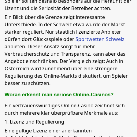
Spieler sollten deshalb besonders auf die Herkunft der
Lizenz und die Seriosität der Betreiber achten.
Ein Blick über die Grenze zeigt interessante
Unterschiede. In der Schweiz etwa wurde der Markt
stärker reguliert. Nur staatlich lizenzierte Anbieter
dürfen dort Glücksspiele oder
Sportwetten Schweiz
anbieten. Dieser Ansatz sorgt für mehr
Verbraucherschutz und Transparenz, kann aber das
Angebot einschränken. Der Vergleich zeigt: Auch in
Österreich wird zunehmend über eine strengere
Regulierung des Online-Markts diskutiert, um Spieler
besser zu schützen.
Woran erkennt man seriöse Online-Casinos?
Ein vertrauenswürdiges Online-Casino zeichnet sich
durch mehrere klar überprüfbare Merkmale aus:
1. Lizenz und Regulierung
Eine gültige Lizenz einer anerkannten