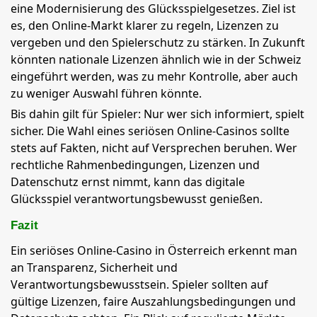
eine Modernisierung des Glücksspielgesetzes. Ziel ist
es, den Online-Markt klarer zu regeln, Lizenzen zu
vergeben und den Spielerschutz zu stärken. In Zukunft
könnten nationale Lizenzen ähnlich wie in der Schweiz
eingeführt werden, was zu mehr Kontrolle, aber auch
zu weniger Auswahl führen könnte.
Bis dahin gilt für Spieler: Nur wer sich informiert, spielt
sicher. Die Wahl eines seriösen Online-Casinos sollte
stets auf Fakten, nicht auf Versprechen beruhen. Wer
rechtliche Rahmenbedingungen, Lizenzen und
Datenschutz ernst nimmt, kann das digitale
Glücksspiel verantwortungsbewusst genießen.
Fazit
Ein seriöses Online-Casino in Österreich erkennt man
an Transparenz, Sicherheit und
Verantwortungsbewusstsein. Spieler sollten auf
gültige Lizenzen, faire Auszahlungsbedingungen und