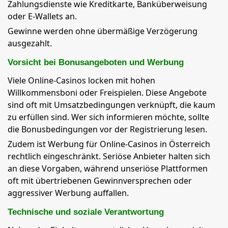
Zahlungsdienste wie Kreditkarte, Banküberweisung
oder E-Wallets an.
Gewinne werden ohne übermäßige Verzögerung
ausgezahlt.
Vorsicht bei Bonusangeboten und Werbung
Viele Online-Casinos locken mit hohen
Willkommensboni oder Freispielen. Diese Angebote
sind oft mit Umsatzbedingungen verknüpft, die kaum
zu erfüllen sind. Wer sich informieren möchte, sollte
die Bonusbedingungen vor der Registrierung lesen.
Zudem ist Werbung für Online-Casinos in Österreich
rechtlich eingeschränkt. Seriöse Anbieter halten sich
an diese Vorgaben, während unseriöse Plattformen
oft mit übertriebenen Gewinnversprechen oder
aggressiver Werbung auffallen.
Technische und soziale Verantwortung